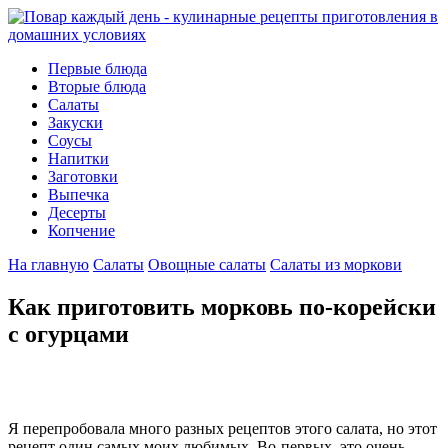
Первые блюда
Вторые блюда
Салаты
Закуски
Соусы
Напитки
Заготовки
Выпечка
Десерты
Копчение
На главную
Салаты
Овощные салаты
Салаты из моркови
Как приготовить морковь по-корейски
с огурцами
Я перепробовала много разных рецептов этого салата, но этот
рецепт один самых моих любимых. Во-первых, это очень