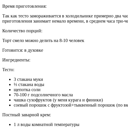
Время приготовления:
Так как тесто замораживается в холодильнике примерно два часа
приготовления занимает немало времени, в среднем часа три-чет
Количество порций:
Торт смело можно делить на 8-10 человек
Готовится:
в духовке
Ингредиенты:
Тесто:
3 стакана муки
⅓ стакана воды
щепотка соли
70-100 г подсолнечного масла
чашка сухофруктов (у меня курага и финики)
соевый порошок с фруктозой+тыквенный порошок (по вку
Постный заварной крем:
1 л воды комнатной температуры