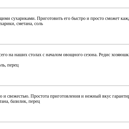
ящими сухариками. Приготовить его быстро и просто сможет каж
харики, сметана, соль
сего на наших столах с началом овощного сезона. Редис хозяюш
оль, перец
тью и свежестью. Простота приготовления и нежный вкус гарант
етана, базилик, перец