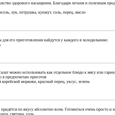
увство здорового насыщения. Благодаря легким и полезным прод
соль, лук, петрушка, кунжут, соль, перец, масло
ы для его приготовления найдутся у каждого в холодильнике.
ь
салат можно использовать как отдельное блюдо к мясу или гарн
о я предпочитаю приготов
я корейской моркови, красный перец, уксус, зелень
придётся по вкусу абсолютно всем. Готовиться очень просто и н
лата, сметана, соль