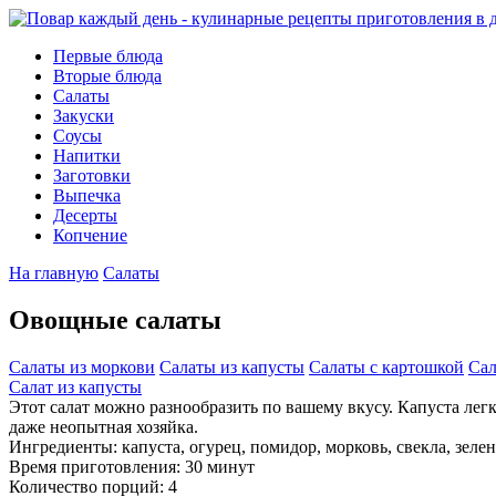
Первые блюда
Вторые блюда
Салаты
Закуски
Соусы
Напитки
Заготовки
Выпечка
Десерты
Копчение
На главную
Салаты
Овощные салаты
Салаты из моркови
Салаты из капусты
Салаты с картошкой
Сал
Салат из капусты
Этот салат можно разнообразить по вашему вкусу. Капуста ле
даже неопытная хозяйка.
Ингредиенты:
капуста, огурец, помидор, морковь, свекла, зелен
Время приготовления: 30 минут
Количество порций: 4