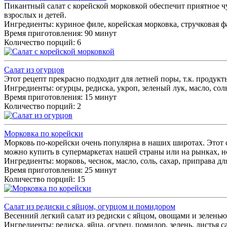
Пикантный салат с корейской морковкой обеспечит приятное ч
взрослых и детей.
Ингредиенты:
куриное филе, корейская морковка, стручковая фа
Время приготовления: 90 минут
Количество порций: 6
Салат из огурцов
Этот рецепт прекрасно подходит для летней поры, т.к. продукт
Ингредиенты:
огурцы, редиска, укроп, зеленый лук, масло, сол
Время приготовления: 15 минут
Количество порций: 2
Морковка по корейски
Морковь по-корейски очень популярна в наших широтах. Этот 
можно купить в супермаркетах нашей страны или на рынках, н
Ингредиенты:
морковь, чеснок, масло, соль, сахар, приправа дл
Время приготовления: 25 минут
Количество порций: 15
Салат из редиски с яйцом, огурцом и помидором
Весенний легкий салат из редиски с яйцом, овощами и зеленью 
Ингредиенты:
редиска, яйца, огурец, помидор, зелень, листья са