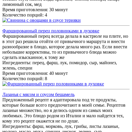
лимонный сок, мед
Время приготовления: 30 минут
Количество порций: 4
Фаршированный перец половинками в духовке
Фаршированный перец всегда делала в кастрюле на плите, но
в этот раз решила отойти от привычного маршрута и внести
разнообразие в блюдо, которое делала много раз. Если внести
небольшие коррективы, то из привычного блюда можно
сделать изысканное, к тому же
Ингредиенты:
перец, фарш, лук, помидор, сыр, майонез,
зелень, специи
Время приготовления: 40 минут
Количество порций: 8
Лазанья с мясом и соусом бешамель
Предложенный рецепт я адаптировала под те продукты,
которые больше всего предпочитают в моей семье. Рецептов
лазаньи множество, но я делюсь одним из самых моих
любимых. Это блюдо родом из Италии и мало найдется тех,
кому это рецепт окажется не по душе.
Ингредиенты:
фарш, морковь, лук, грибы, листы лазаньи,
молоко, масло, мука, специи, чеснок, зелень, сыр