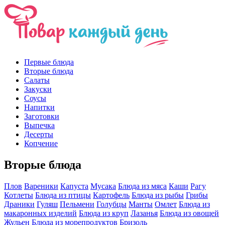
Первые блюда
Вторые блюда
Салаты
Закуски
Соусы
Напитки
Заготовки
Выпечка
Десерты
Копчение
Вторые блюда
Плов
Вареники
Капуста
Мусака
Блюда из мяса
Каши
Рагу
Котлеты
Блюда из птицы
Картофель
Блюда из рыбы
Грибы
Драники
Гуляш
Пельмени
Голубцы
Манты
Омлет
Блюда из
макаронных изделий
Блюда из круп
Лазанья
Блюда из овощей
Жульен
Блюда из морепродуктов
Бризоль